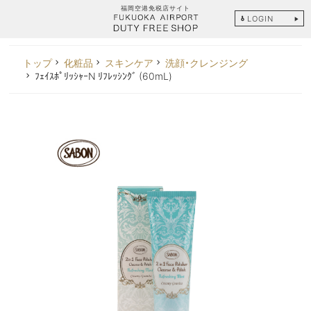
福岡空港免税店サイト
LOGIN
トップ
化粧品
スキンケア
洗顔・クレンジング
ﾌｪｲｽﾎﾟﾘｯｼｬｰN ﾘﾌﾚｯｼﾝｸﾞ (60mL)