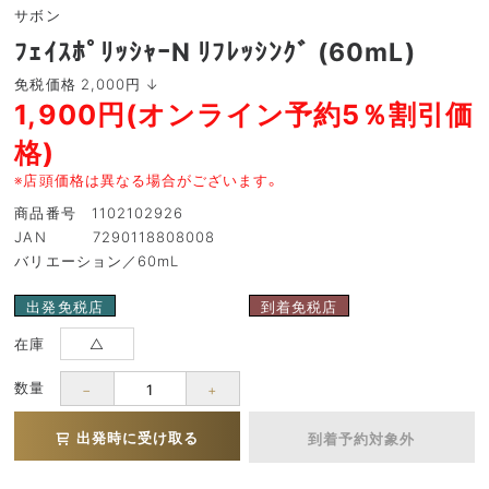
サボン
ﾌｪｲｽﾎﾟﾘｯｼｬｰN ﾘﾌﾚｯｼﾝｸﾞ (60mL)
免税価格 2,000円 ↓
1,900円(オンライン予約5％割引価
格)
※店頭価格は異なる場合がございます。
商品番号 1102102926
JAN 7290118808008
バリエーション／60mL
出発免税店
到着免税店
在庫
△
数量
−
+
出発時に受け取る
到着予約対象外