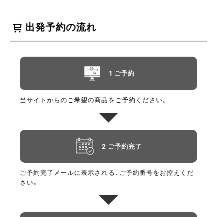
ミントエッセンシャルオイル配合で、爽快感のある香りで清涼感を
もたらします。すっきりしたい朝の洗顔や、べたつきが気になると
出発予約の流れ
きにおすすめです。マイルドな使用感で、洗顔料として毎日（1日1回
まで）使用できます。
1 ご予約
当サイトからのご希望の商品をご予約ください。
2 ご予約完了
ご予約完了メールに表示される、ご予約番号をお控えくだ
さい。