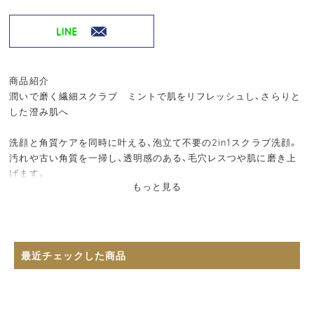
商品紹介
潤いで磨く繊細スクラブ ミントで肌をリフレッシュし、さらりと
した澄み肌へ
洗顔と角質ケアを同時に叶える、泡立て不要の2in1スクラブ洗顔。
汚れや古い角質を一掃し、透明感のある、毛穴レスつや肌に磨き上
げます。
もっと見る
ホイップのようななめらかなクリームに浮かぶのは、植物由来のホ
ホバエステルとセルロースによるスクラブ。丸く加工されているこ
とで肌あたりがやさしく、肌の上をすべるようにして古い角質や毛
穴の汚れをやさしく取り除きます。
ミネラル豊富な死海の塩配合で肌をすこやかに整え、ジェリコロー
最近チェックした商品
ズ配合で肌に潤いを与えます。ミントウォーター配合で、肌にみず
みずしい潤いを与え、水分・油分バランスを整えてさらりとした質
感が続きます。洗いあがりは、メイクのりのよいなめらかな肌を体
感できます。