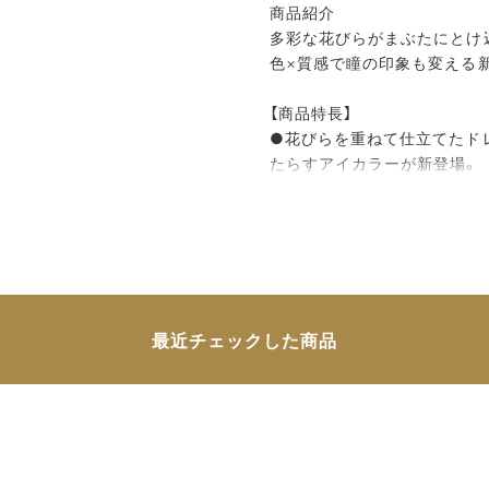
商品紹介
多彩な花びらがまぶたにとけ込
色×質感で瞳の印象も変える
【商品特長】
●花びらを重ねて仕立てたド
たらすアイカラーが新登場。
●ドレスフィットオイルを配
によるヨレも防ぎ、美しい仕
●クチュールカラーオイル配
●イルミネイトベースパール
ップを叶えます。
●異なる質感をレイヤードす
最近チェックした商品
●色と質感の重なりで目もと
きれいに映ります。
●アルコール（エチルアルコー
●クリスタルフローラルブー
【デザイン】
●テーマはヴィンテージクロ