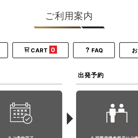
から花びらのドレスが登場す
ご利用案内
アイズから受け継いだ象徴的
のレリーフが飾ります。プレ
しました。
0
CART
FAQ
お
出発予約
2 ご予約完了
3 福岡空港免税店にご