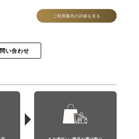
るイメージです。蓋の中央には、ブルームクチュール
な大輪の花のモチーフが輝き、周囲をアラベスク模様
ご利用案内の詳細を見る
スパターンは、花びらが重なりながら舞う情景を表現
問い合わせ
来店
4 お支払い・商品お受け取り