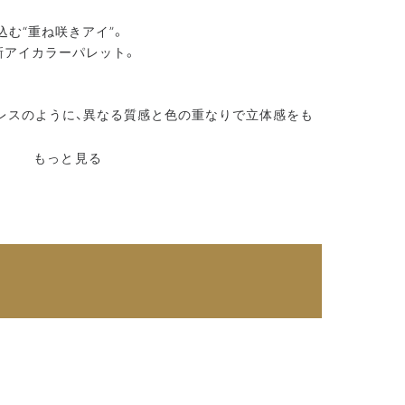
む“重ね咲きアイ”。
新アイカラーパレット。
レスのように、異なる質感と色の重なりで立体感をも
合することで、しっとり感と密着力を実現。瞬きなど
もっと見る
上がりを保ちます。
合で、くすみのない見たままの発色を実現します。
が、まぶたに透け感のある明るさをあたえ、トーンア
ることで、立体感と華やぎをプラスします。
に立体感が出ることで、目の中に光が差し込み、瞳が
ル）フリー、パラベンフリー。
ケの香り。
ーゼット。上部にティアラのついた扉を開けると、中