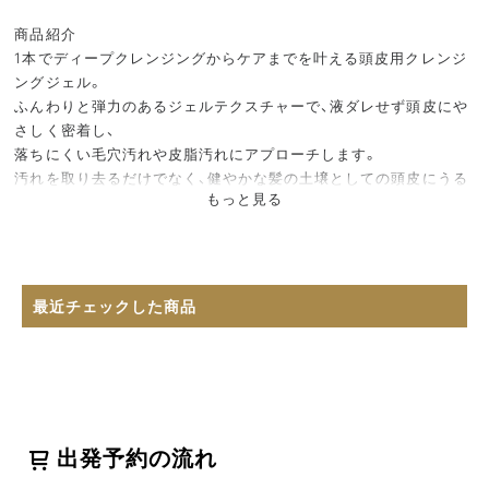
商品紹介
1本でディープクレンジングからケアまでを叶える頭皮用クレンジ
ングジェル。
ふんわりと弾力のあるジェルテクスチャーで、液ダレせず頭皮にや
さしく密着し、
落ちにくい毛穴汚れや皮脂汚れにアプローチします。
汚れを取り去るだけでなく、健やかな髪の土壌としての頭皮にうる
もっと見る
おいを与える、
和漢植物成分やアミノ酸成分を配合。
レモンとペパーミントの精油を加えた清々しいNEUTRAL（ニュー
トラル）の
芳香に包まれながらのマッサージは、心までほぐれるような心地よ
最近チェックした商品
さをもたらします。
頭皮だけでなくマインドにまで、爽快かつ至福のひとときを届ける
芳香浄化のファーストステップに。
出発予約の流れ