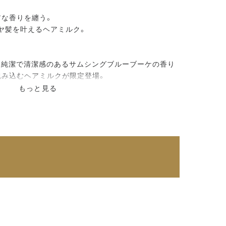
アな香りを纏う。
ヤ髪を叶えるヘアミルク。
、純潔で清潔感のあるサムシングブルーブーケの香り
包み込むヘアミルクが限定登場。
と外側からダブルで補修し、なめらかな指通りにとと
もっと見る
をととのえることで光をきれいに反射するツヤ高い
を多く反射するツヤ成分が、天使の輪が輝くような上
使用しているため軽くのび、とけ込むような浸透感を
ちながらもベタつかない使用感です。
げる成分がゴワつく髪をやわらかくほぐし、しなやか
トする成分が、つるつるとしたなめらかな指通りとま
ます。
ダメージをケアする処方で、パサつきやゴワつきのな
線のダメージから保護します。