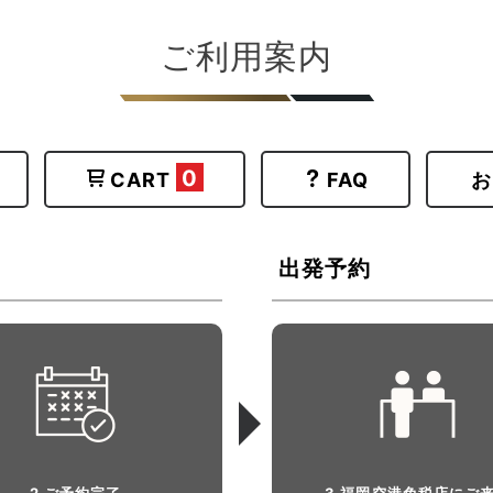
●使うたび、サムシングブル
ご利用案内
●パラベンフリー。
0
CART
FAQ
お
出発予約
2 ご予約完了
3 福岡空港免税店にご