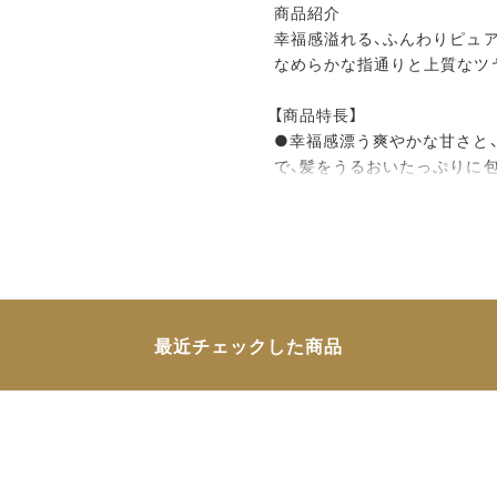
商品紹介
幸福感溢れる、ふんわりピュ
なめらかな指通りと上質なツ
【商品特長】
●幸福感漂う爽やかな甘さと
で、髪をうるおいたっぷりに
●ダメージを受けた髪を内側
のえるヘアミルク。髪の表面
髪にみちびきます。また、光
質なツヤ髪を実現します。
●髪へのなじみがよい成分を
実感できます。うるおいを保
最近チェックした商品
●髪をやわらかな質感に仕上
な質感に仕上げます。
●薄い膜で髪一本一本をコー
とまりのある仕上がりを叶え
●ドライヤーなどの熱による
い髪へとみちびきます。
●UVカット成分が髪を紫外