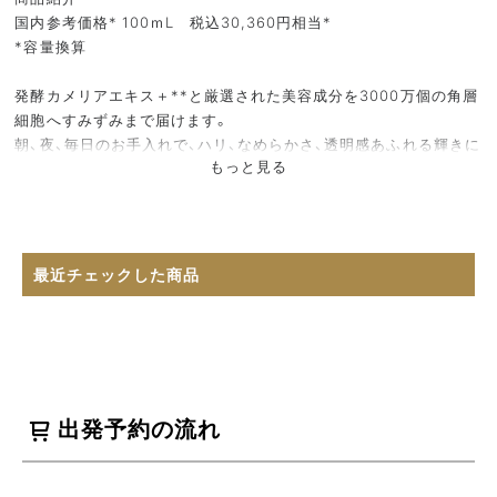
国内参考価格* 100ｍL 税込30,360円相当*
*容量換算
発酵カメリアエキス＋**と厳選された美容成分を3000万個の角層
細胞へすみずみまで届けます。
朝、夜、毎日のお手入れで、ハリ、なめらかさ、透明感あふれる輝きに
もっと見る
満ち、うるおいが湧きあがるような肌へ。
**ツバキ種子エキス、アスペルギルス培養物、グリセリン：保湿
最近チェックした商品
出発予約の流れ