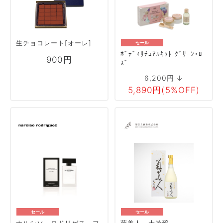
生チョコレート[オーレ]
セール
ﾎﾞﾃﾞｨﾘﾁｭｱﾙｷｯﾄ ｸﾞﾘｰﾝ・ﾛｰ
900円
ｽﾞ
6,200円 ↓
5,890円(5%OFF)
セール
セール
ナルシソ ロドリゲス フ
菊美人 大吟醸